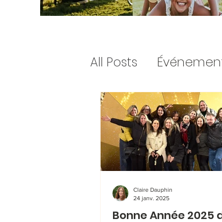
All Posts
Événemen
Bambins (0-2 ans)
Petition - english
Calendrier de Noe
Claire Dauphin
24 janv. 2025
Bonne Année 2025 
Gifts for teachers