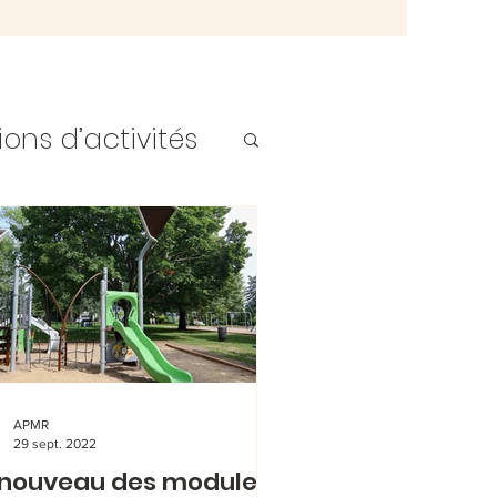
ons d’activités
fants
Ados
e Noel 2
APMR
29 sept. 2022
nouveau des modules
corations