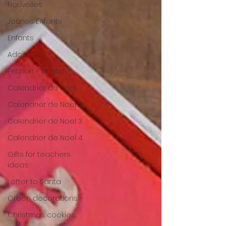
Nouvelles
Jeunes Enfants
Enfants
Ados
Petition - english
Calendrier de Noel
Calendrier de Noel 2
Calendrier de Noel 3
Calendrier de Noel 4
Gifts for teachers
ideas
Letter to Santa
Green decorations
Christmas cookies