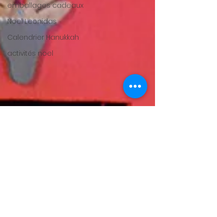
emballages cadeaux
Noel Leonidas
Calendrier Hanukkah
activités noel