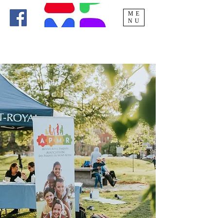
ME
NU