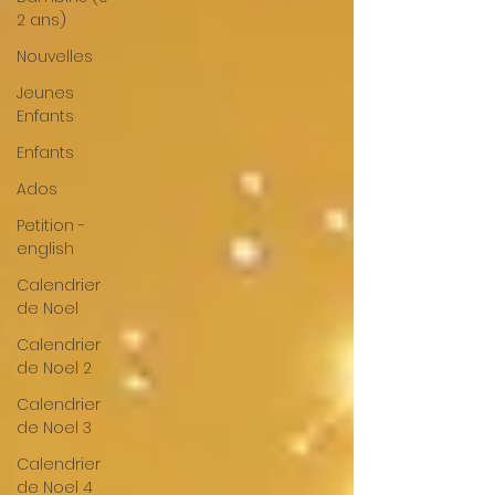
2 ans)
Nouvelles
Jeunes
Enfants
Enfants
Ados
Petition -
english
Calendrier
de Noel
Calendrier
de Noel 2
Calendrier
de Noel 3
Calendrier
de Noel 4