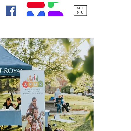
ME
NU