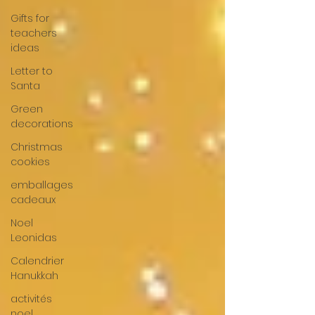
Gifts for
teachers
ideas
Letter to
Santa
Green
decorations
Christmas
cookies
emballages
cadeaux
Noel
Leonidas
Calendrier
Hanukkah
activités
noel